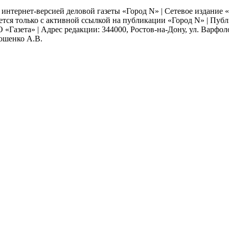
я интернет-версией деловой газеты «Город N» | Сетевое издание
ается только с активной ссылкой на публикации «Город N» | Пу
 «Газета» | Адрес редакции: 344000, Ростов-на-Дону, ул. Варфолом
мошенко А.В.