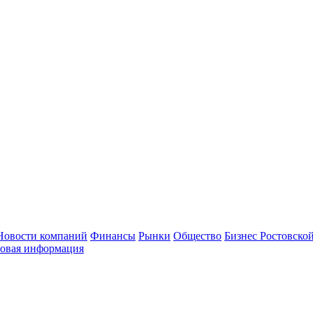
Новости компаний
Финансы
Рынки
Общество
Бизнес Ростовской
овая информация