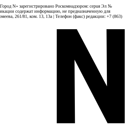
 «Город N» зарегистрировано Роскомнадзором: серuя Эл №
бликации содержат информацию, не предназначенную для
еева, 261/81, ком. 13, 13а | Телефон (факс) редакции: +7 (863)