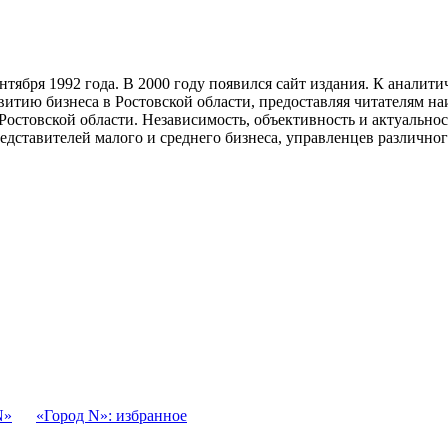
тября 1992 года. В 2000 году появился сайт издания. К анали
звитию бизнеса в Ростовской области, предоставляя читателям 
Ростовской области. Независимость, объективность и актуально
ставителей малого и среднего бизнеса, управленцев различного
N»
«Город N»: избранное