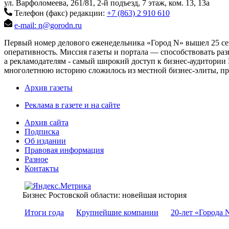
ул. Варфоломеева, 261/81, 2-й подъезд, 7 этаж, ком. 13, 13а
Телефон (факс) редакции:
+7 (863) 2 910 610
e-mail: n@gorodn.ru
Первый номер делового еженедельника «Город N» вышел 25 сен
оперативность. Миссия газеты и портала — способствовать ра
а рекламодателям - самый широкий доступ к бизнес-аудитории 
многолетнюю историю сложилось из местной бизнес-элиты, пред
Архив газеты
Реклама в газете и на сайте
Архив сайта
Подписка
Об издании
Правовая информация
Разное
Контакты
Бизнес Ростовской области: новейшая история
Итоги года
Крупнейшие компании
20-лет «Города 