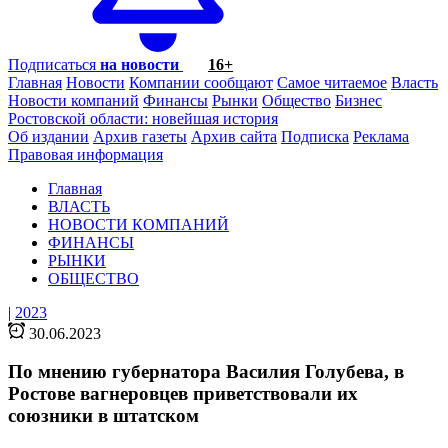
Подписаться
на новости
16+
Главная
Новости
Компании сообщают
Самое читаемое
Власть
Новости компаний
Финансы
Рынки
Общество
Бизнес
Ростовской области: новейшая история
Об издании
Архив газеты
Архив сайта
Подписка
Реклама
Правовая информация
Главная
ВЛАСТЬ
НОВОСТИ КОМПАНИЙ
ФИНАНСЫ
РЫНКИ
ОБЩЕСТВО
|
2023
30.06.2023
По мнению губернатора Василия Голубева, в
Ростове вагнеровцев приветствовали их
союзники в штатском