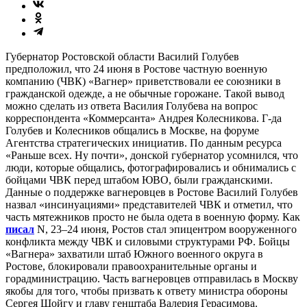
Губернатор Ростовской области Василий Голубев
предположил, что 24 июня в Ростове частную военную
компанию (ЧВК) «Вагнер» приветствовали ее союзники в
гражданской одежде, а не обычные горожане. Такой вывод
можно сделать из ответа Василия Голубева на вопрос
корреспондента «Коммерсанта» Андрея Колесникова. Г-да
Голубев и Колесников общались в Москве, на форуме
Агентства стратегических инициатив. По данным ресурса
«Раньше всех. Ну почти», донской губернатор усомнился, что
люди, которые общались, фотографировались и обнимались с
бойцами ЧВК перед штабом ЮВО, были гражданскими.
Данные о поддержке вагнеровцев в Ростове Василий Голубев
назвал «инсинуациями» представителей ЧВК и отметил, что
часть мятежников просто не была одета в военную форму. Как
писал
N, 23–24 июня, Ростов стал эпицентром вооруженного
конфликта между ЧВК и силовыми структурами РФ. Бойцы
«Вагнера» захватили штаб Южного военного округа в
Ростове, блокировали правоохранительные органы и
горадминистрацию. Часть вагнеровцев отправилась в Москву
якобы для того, чтобы призвать к ответу министра обороны
Сергея Шойгу и главу генштаба Валерия Герасимова.