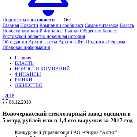
Подписаться
на новости
16+
Главная
Новости
Компании сообщают
Самое читаемое
Власть
Новости компаний
Финансы
Рынки
Общество
Бизнес
Ростовской области: новейшая история
Об издании
Архив газеты
Архив сайта
Подписка
Реклама
Правовая информация
Главная
ВЛАСТЬ
НОВОСТИ КОМПАНИЙ
ФИНАНСЫ
РЫНКИ
ОБЩЕСТВО
|
2018
06.12.2018
Новочеркасский стеклотарный завод оценили в
5 млрд рублей или в 1,4 его выручки за 2017 год
Конкурсный управляющий АО «Фирма “Актис”»