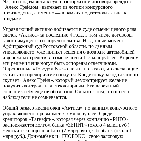
N», что подача иска в суд о расторжении договора аренды с
«Алекс Трейдом» вытекает из логики конкурсного
производства, а именно — в рамках подготовки актива к
продаже.
Управляющий активно добивается в суде отмены целого ряда
сделок «Актиса» за последние 4 года, в том числе договоры
залога имущества и поручительства. На данный момент
Арбитражный суд Ростовской области, по данным
управляющего, уже принял решения о возврате автомобилей
и денежных средств в размере почти 112 млн рублей. Впрочем
эти решения еще могут быть оспорены ответчиками.
Опрошенные «Городом N» эксперты полагают, что желающие
купить это предприятие найдутся. Кредиторку завода активно
скупает «Алекс Трейд», который демонстрирует желание
получить контроль над стеклотарным. Его вероятный
соперник себя еще не обозначил. Однако в том, что он есть
наблюдатели не сомневаются.
Общий размер кредиторки «Актиса», по данным конкурсного
управляющего, превышает 7,5 млрд рублей. Среди
кредиторов «Татнефть», которая через компанию «РНГО»
распоряжается долгом банка «ЗЕНИТ» (около 4 млрд руб.),
Чешский экспортный банк (2 млрд руб.), Сбербанк (около 1
млрд руб.). Донкомбанк и «ГЛОБЭКС» свою залоговую