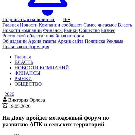
Подписаться
на новости
16+
Главная
Новости
Компании сообщают
Самое читаемое
Власть
Новости компаний
Финансы
Рынки
Общество
Бизнес
Ростовской области: новейшая история
Об издании
Архив газеты
Архив сайта
Подписка
Реклама
Правовая информация
Главная
ВЛАСТЬ
НОВОСТИ КОМПАНИЙ
ФИНАНСЫ
РЫНКИ
ОБЩЕСТВО
|
2026
Виктория Орлова
19.05.2026
На Дону пройдет молодежный форум по
развитию АПК и сельских территорий