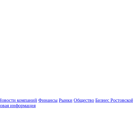
Новости компаний
Финансы
Рынки
Общество
Бизнес Ростовской
овая информация