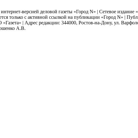
я интернет-версией деловой газеты «Город N» | Сетевое издание
ается только с активной ссылкой на публикации «Город N» | Пу
 «Газета» | Адрес редакции: 344000, Ростов-на-Дону, ул. Варфолом
мошенко А.В.