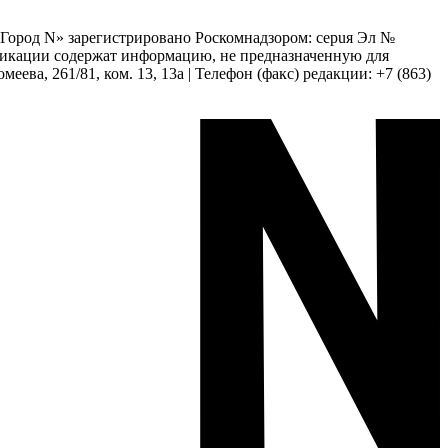
 «Город N» зарегистрировано Роскомнадзором: серuя Эл №
бликации содержат информацию, не предназначенную для
еева, 261/81, ком. 13, 13а | Телефон (факс) редакции: +7 (863)