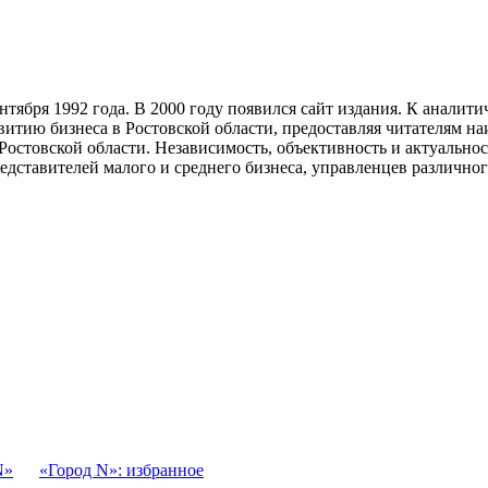
тября 1992 года. В 2000 году появился сайт издания. К анали
звитию бизнеса в Ростовской области, предоставляя читателям 
Ростовской области. Независимость, объективность и актуально
ставителей малого и среднего бизнеса, управленцев различного
N»
«Город N»: избранное