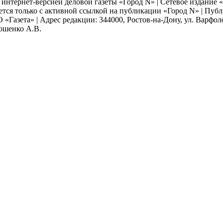
я интернет-версией деловой газеты «Город N» | Сетевое издание
ается только с активной ссылкой на публикации «Город N» | Пу
 «Газета» | Адрес редакции: 344000, Ростов-на-Дону, ул. Варфолом
мошенко А.В.