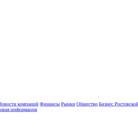
Новости компаний
Финансы
Рынки
Общество
Бизнес Ростовской
овая информация