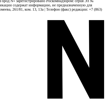
 «Город N» зарегистрировано Роскомнадзором: серuя Эл №
бликации содержат информацию, не предназначенную для
еева, 261/81, ком. 13, 13а | Телефон (факс) редакции: +7 (863)