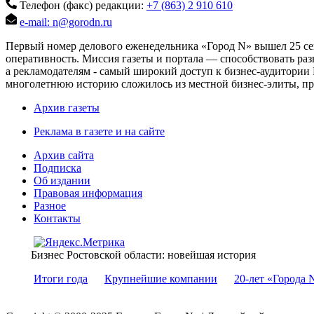
Телефон (факс) редакции:
+7 (863) 2 910 610
e-mail: n@gorodn.ru
Первый номер делового еженедельника «Город N» вышел 25 сен
оперативность. Миссия газеты и портала — способствовать ра
а рекламодателям - самый широкий доступ к бизнес-аудитории 
многолетнюю историю сложилось из местной бизнес-элиты, пред
Архив газеты
Реклама в газете и на сайте
Архив сайта
Подписка
Об издании
Правовая информация
Разное
Контакты
Бизнес Ростовской области: новейшая история
Итоги года
Крупнейшие компании
20-лет «Города 