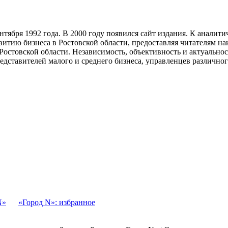
тября 1992 года. В 2000 году появился сайт издания. К анали
звитию бизнеса в Ростовской области, предоставляя читателям 
Ростовской области. Независимость, объективность и актуально
ставителей малого и среднего бизнеса, управленцев различного
N»
«Город N»: избранное