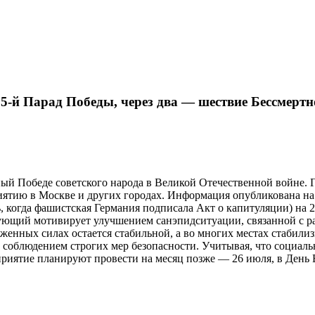
5-й Парад Победы, через два — шествие Бессмертн
нный Победе советского народа в Великой Отечественной войн
иятию в Москве и других городах. Информация опубликована на
ь, когда фашистская Германия подписала Акт о капитуляции) на 
ующий мотивирует улучшением санэпидситуации, связанной с р
руженных силах остается стабильной, а во многих местах стаби
 с соблюдением строгих мер безопасности. Учитывая, что социа
оприятие планируют провести на месяц позже — 26 июля, в День