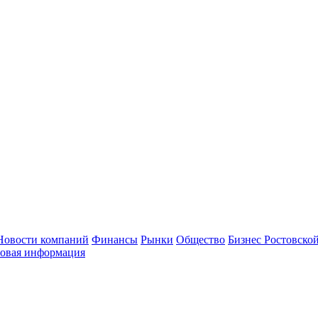
Новости компаний
Финансы
Рынки
Общество
Бизнес Ростовской
овая информация