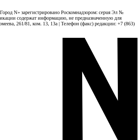
 «Город N» зарегистрировано Роскомнадзором: серuя Эл №
бликации содержат информацию, не предназначенную для
еева, 261/81, ком. 13, 13а | Телефон (факс) редакции: +7 (863)