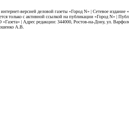
я интернет-версией деловой газеты «Город N» | Сетевое издание
ается только с активной ссылкой на публикации «Город N» | Пу
 «Газета» | Адрес редакции: 344000, Ростов-на-Дону, ул. Варфолом
мошенко А.В.