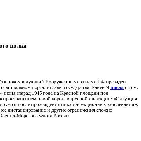
ого полка
е. Главнокомандующий Вооруженными силами РФ президент
 официальном портале главы государства. Ранее N
писал
о том,
24 июня (парад 1945 года на Красной площади под
аспространением новой коронавирусной инфекции: «Ситуация
лизируется после прохождения пика инфекционных заболеваний».
льное дистанцирование и другие ограничения сложно
 Военно-Морского Флота России.