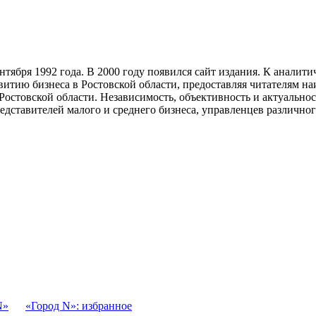
тября 1992 года. В 2000 году появился сайт издания. К анали
звитию бизнеса в Ростовской области, предоставляя читателям 
Ростовской области. Независимость, объективность и актуально
ставителей малого и среднего бизнеса, управленцев различного
N»
«Город N»: избранное