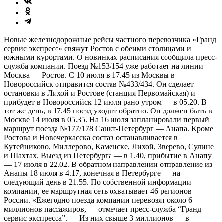
Новые железнодорожные рейсы частного перевозчика «Гранд
сервис экспресс» свяжут Ростов с обеими столицами и
южными курортами. О новинках расписания сообщила пресс-
служба компании. Поезд №153/154 уже работает на линии
Москва — Ростов. С 10 июля в 17.45 из Москвы в
Новороссийск отправится состав №433/434. Он сделает
остановки в Лихой и Ростове (станция Первомайская) и
прибудет в Новороссийск 12 июля рано утром — в 05.20. В
тот же день, в 17.45 поезд уходит обратно. Он должен быть в
Москве 14 июля в 05.35. На 16 июля запланировали первый
маршрут поезда №177/178 Санкт-Петербург — Анапа. Кроме
Ростова и Новочеркасска состав останавливается в
Кутейниково, Миллерово, Каменске, Лихой, Зверево, Сулине
и Шахтах. Выезд из Петербурга — в 1.40, прибытие в Анапу
— 17 июля в 22.02. В обратном направлении отправление из
Анапы 18 июля в 4.17, конечная в Петербурге — на
следующий день в 21.55. По собственной информации
компании, ее маршрутная сеть охватывает 46 регионов
России. «Ежегодно поезда компании перевозят около 6
миллионов пассажиров, — отмечает пресс-служба “Гранд
сервис экспресса”. — Из них свыше 3 миллионов — в