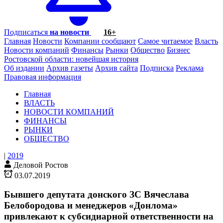
Подписаться
на новости
16+
Главная
Новости
Компании сообщают
Самое читаемое
Власть
Новости компаний
Финансы
Рынки
Общество
Бизнес
Ростовской области: новейшая история
Об издании
Архив газеты
Архив сайта
Подписка
Реклама
Правовая информация
Главная
ВЛАСТЬ
НОВОСТИ КОМПАНИЙ
ФИНАНСЫ
РЫНКИ
ОБЩЕСТВО
|
2019
Деловой Ростов
03.07.2019
Бывшего депутата донского ЗС Вячеслава
Белобородова и менеджеров «Донлома»
привлекают к субсидиарной ответственности на