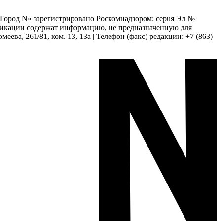
 «Город N» зарегистрировано Роскомнадзором: серuя Эл №
бликации содержат информацию, не предназначенную для
еева, 261/81, ком. 13, 13а | Телефон (факс) редакции: +7 (863)