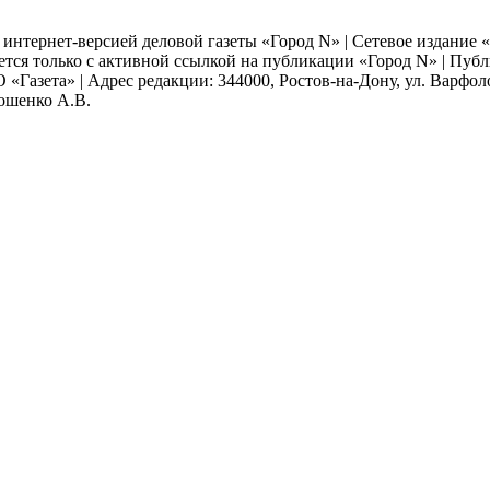
я интернет-версией деловой газеты «Город N» | Сетевое издание
ается только с активной ссылкой на публикации «Город N» | Пу
 «Газета» | Адрес редакции: 344000, Ростов-на-Дону, ул. Варфолом
мошенко А.В.