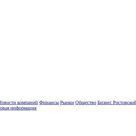
Новости компаний
Финансы
Рынки
Общество
Бизнес Ростовской
овая информация