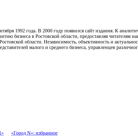
тября 1992 года. В 2000 году появился сайт издания. К анали
звитию бизнеса в Ростовской области, предоставляя читателям 
Ростовской области. Независимость, объективность и актуально
ставителей малого и среднего бизнеса, управленцев различного
N»
«Город N»: избранное