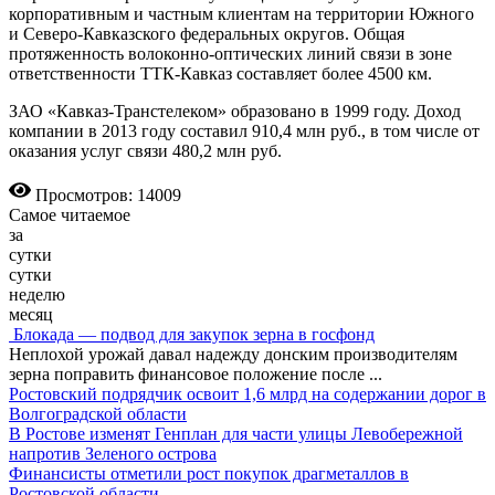
корпоративным и частным клиентам на территории Южного
и Северо-Кавказского федеральных округов. Общая
протяженность волоконно-оптических линий связи в зоне
ответственности ТТК-Кавказ составляет более 4500 км.
ЗАО «Кавказ-Транстелеком» образовано в 1999 году. Доход
компании в 2013 году составил 910,4 млн руб., в том числе от
оказания услуг связи 480,2 млн руб.
Просмотров: 14009
Самое читаемое
за
сутки
сутки
неделю
месяц
Блокада — подвод для закупок зерна в госфонд
Неплохой урожай давал надежду донским производителям
зерна поправить финансовое положение после
...
Ростовский подрядчик освоит 1,6 млрд на содержании дорог в
Волгоградской области
В Ростове изменят Генплан для части улицы Левобережной
напротив Зеленого острова
Финансисты отметили рост покупок драгметаллов в
Ростовской области