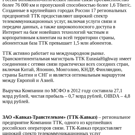
более 76 000 км и пропускной способностью более 1,6 Тбит/с.
Созданные в крупнейших городах России 17 региональных
предприятий ТТК предоставляют широкий спектр
телекоммуникационных услуг, включая услуги связи и
передачи данных, а также широкополосного доступа в
Интернет на базе новейших технологий частным и
корпоративным клиентам на всей территории страны,
абонентская база ТТК превышает 1,5 млн абонентов.
ТТК активно работает на международном рынке.
Трансконтинентальная магистраль TTK EurasiaHighway имеет
соединения с сетями связи практически всех соседних стран,
включая Китай, Японию, Монголию, КНДР, Финляндию,
страны Балтии и СНГ и является оптимальным маршрутом
между Европой и Азией.
Выручка Компании по МСФО в 2012 году составила 27,1
млрд рублей, чистая прибыль – 0,7 млрд рублей, OIBDA – 4,8
млрд рублей.
ЗАО «Кавказ-Транстелеком» (ТТК-Кавказ)
– региональное
предприятие Компании ТТК, одного из крупнейших
российских операторов связи. ТТК-Кавказ предоставляет
широкий спектр телекоммуникационных услуг