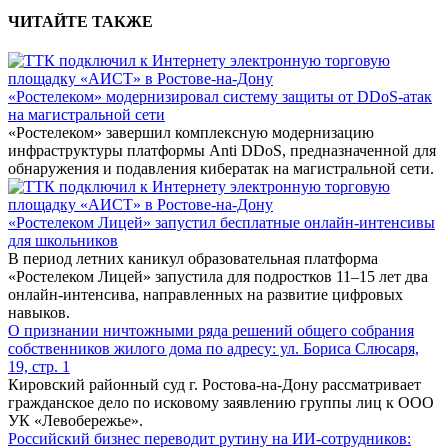
ЧИТАЙТЕ ТАКЖЕ
«Ростелеком» модернизировал систему защиты от DDoS-атак
на магистральной сети
«Ростелеком» завершил комплексную модернизацию
инфраструктуры платформы Anti DDoS, предназначенной для
обнаружения и подавления кибератак на магистральной сети.
«Ростелеком Лицей» запустил бесплатные онлайн-интенсивы
для школьников
В период летних каникул образовательная платформа
«Ростелеком Лицей» запустила для подростков 11–15 лет два
онлайн-интенсива, направленных на развитие цифровых
навыков.
О признании ничтожными ряда решений общего собрания
собственников жилого дома по адресу: ул. Бориса Слюсаря,
19, стр. 1
Кировский районный суд г. Ростова-на-Дону рассматривает
гражданское дело по исковому заявлению группы лиц к ООО
УК «Левобережье».
Российский бизнес переводит рутину на ИИ-сотрудников: