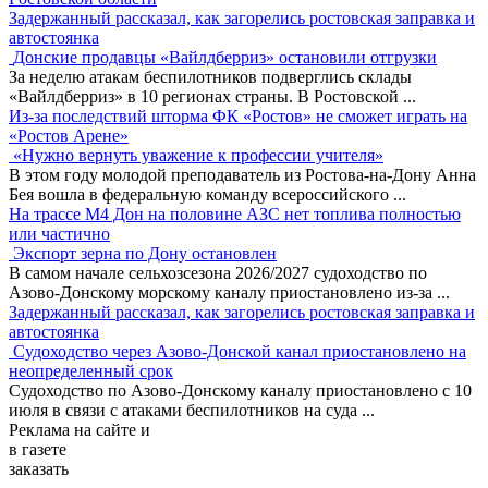
Задержанный рассказал, как загорелись ростовская заправка и
автостоянка
Донские продавцы «Вайлдберриз» остановили отгрузки
За неделю атакам беспилотников подверглись склады
«Вайлдберриз» в 10 регионах страны. В Ростовской
...
Из-за последствий шторма ФК «Ростов» не сможет играть на
«Ростов Арене»
«Нужно вернуть уважение к профессии учителя»
В этом году молодой преподаватель из Ростова-на-Дону Анна
Бея вошла в федеральную команду всероссийского
...
На трассе М4 Дон на половине АЗС нет топлива полностью
или частично
Экспорт зерна по Дону остановлен
В самом начале сельхозсезона 2026/2027 судоходство по
Азово-Донскому морскому каналу приостановлено из-за
...
Задержанный рассказал, как загорелись ростовская заправка и
автостоянка
Судоходство через Азово-Донской канал приостановлено на
неопределенный срок
Судоходство по Азово-Донскому каналу приостановлено с 10
июля в связи с атаками беспилотников на суда
...
Реклама
на сайте и
в газете
заказать