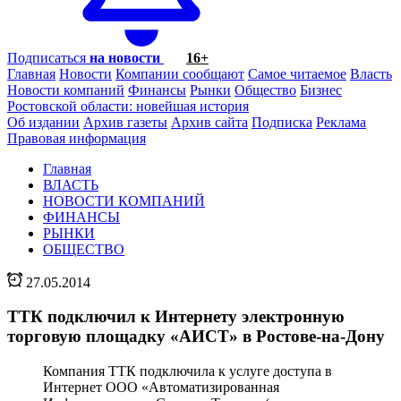
Подписаться
на новости
16+
Главная
Новости
Компании сообщают
Самое читаемое
Власть
Новости компаний
Финансы
Рынки
Общество
Бизнес
Ростовской области: новейшая история
Об издании
Архив газеты
Архив сайта
Подписка
Реклама
Правовая информация
Главная
ВЛАСТЬ
НОВОСТИ КОМПАНИЙ
ФИНАНСЫ
РЫНКИ
ОБЩЕСТВО
27.05.2014
ТТК подключил к Интернету электронную
торговую площадку «АИСТ» в Ростове-на-Дону
Компания ТТК подключила к услуге доступа в
Интернет ООО «Автоматизированная